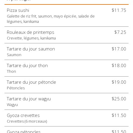
Pizza sushi
$11.75
Galette de riz frit, saumon, mayo épicée, salade de
légumes, kanikama
Rouleaux de printemps
$7.25
Crevette, légumes, kanikama
Tartare du jour saumon
$17.00
Saumon
Tartare du jour thon
$18.00
Thon
Tartare du jour pétoncle
$19.00
Pétoncles
Tartare du jour wagyu
$25.00
Wagyu
Gyoza crevettes
$11.50
Crevettes (6 morceaux)
Gyoza pétoncles
$11.50