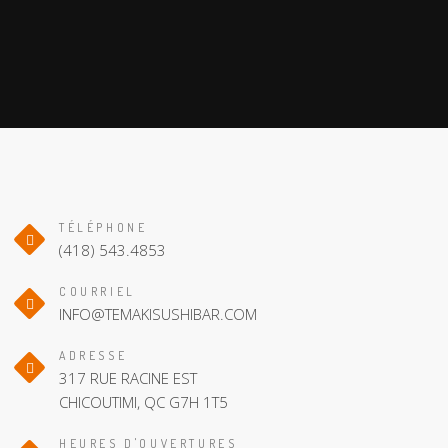
TÉLÉPHONE
(418) 543.4853
COURRIEL
INFO@TEMAKISUSHIBAR.COM
ADRESSE
317 RUE RACINE EST
CHICOUTIMI, QC G7H 1T5
HEURES D'OUVERTURES