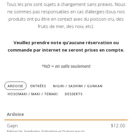
Tous les prix sont sujets à changement sans préavis. Nous
ne sommes pas responsables en cas d’allergies (tous nos
produits ont pu être en contact avec du poisson cru, des
fruits de mer, des noix, etc).
Veuillez prendre note qu’aucune réservation ou
commande par internet ne seront prises en compte.
*ND = en salle seulement
ARDOISE
ENTRÉES
NIGIRI / SASHIMI / GUNKAN
HOSOMAKI / MAKI / TEMAKI
DESSERTS
Ardoise
Gaijin
$12.00
Pétoncle, kanikama, balsamique (5 morceaux).