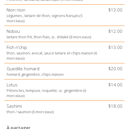
Nion nion
$13.00
Légumes , tartare de thon, oignons français (5
morceaux)
Nobou
$12.00
tartare thon frit, thon frais, sc. shitaké (8 morceaux)
Fish n'chip
$13.00
thon, saumon, avocat, sauce tartare et chips maison (6
morceaux)
Guedille homard
$20.00
homard, gingembre, chips maison
Lotus
$14.00
Pétoncles, tempura, roquette, sc. gingembre (6
morceaux)
Sashimi
$18.00
thon / saumon (6 morceaux)
À partager